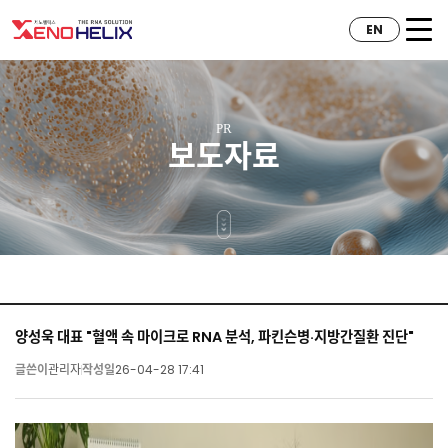
EN
PR
보도자료
양성욱 대표 "혈액 속 마이크로 RNA 분석, 파킨슨병·지방간질환 진단"
글쓴이
관리자
작성일
26-04-28 17:41