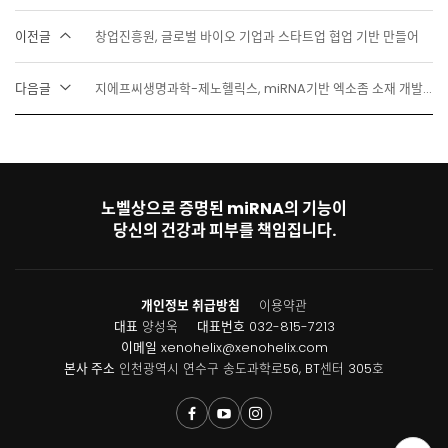
이전글
창업진흥원, 글로벌 바이오 기업과 스타트업 협업 기반 만들어
다음글
지에프씨생명과학-제노헬릭스, miRNA기반 엑소좀 소재 개발 업무협약
노벨상으로 증명된 miRNA의 기능이
당신의 건강과 피부를 책임집니다.
개인정보 취급방침
이용약관
대표
양성욱
대표번호
032-815-7213
이메일
xenohelix@xenohelix.com
본사 주소
인천광역시 연수구 송도과학로56, BT센터 305호