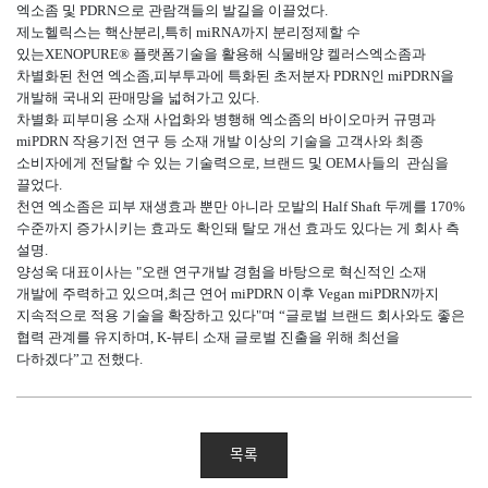
엑소좀 및 PDRN으로 관람객들의 발길을 이끌었다.
제노헬릭스는 핵산분리,특히 miRNA까지 분리정제할 수
있는XENOPURE® 플랫폼기술을 활용해 식물배양 켈러스엑소좀과
차별화된 천연 엑소좀,피부투과에 특화된 초저분자 PDRN인 miPDRN을
개발해 국내외 판매망을 넓혀가고 있다.
차별화 피부미용 소재 사업화와 병행해 엑소좀의 바이오마커 규명과
miPDRN 작용기전 연구 등 소재 개발 이상의 기술을 고객사와 최종
소비자에게 전달할 수 있는 기술력으로, 브랜드 및 OEM사들의 관심을
끌었다.
천연 엑소좀은 피부 재생효과 뿐만 아니라 모발의 Half Shaft 두께를 170%
수준까지 증가시키는 효과도 확인돼 탈모 개선 효과도 있다는 게 회사 측
설명.
양성욱 대표이사는 "오랜 연구개발 경험을 바탕으로 혁신적인 소재
개발에 주력하고 있으며,최근 연어 miPDRN 이후 Vegan miPDRN까지
지속적으로 적용 기술을 확장하고 있다"며 “글로벌 브랜드 회사와도 좋은
협력 관계를 유지하며, K-뷰티 소재 글로벌 진출을 위해 최선을
다하겠다”고 전했다.
목록