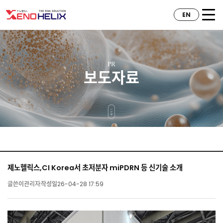
EN
PR
보도자료
제노헬릭스,CI Korea서 초저분자 miPDRN 등 신기술 소개
글쓴이
관리자
작성일
26-04-28 17:59