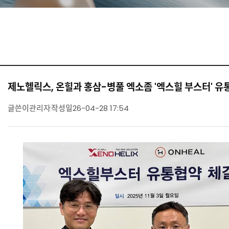
제노헬릭스, 온힐과 홍삼-병풀 엑소좀 '엑스힐 부스터' 유
글쓴이
관리자
작성일
26-04-28 17:54