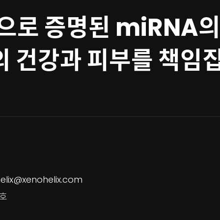
으로 증명된 miRNA의
 건강과 피부를 책임
elix@xenohelix.com
5호