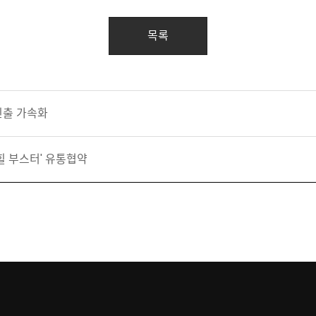
목록
진출 가속화
힐 부스터' 유통협약