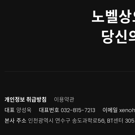
노벨상
당신의
개인정보 취급방침
이용약관
대표
양성욱
대표번호
032-815-7213
이메일
xenoh
본사 주소
인천광역시 연수구 송도과학로56, BT센터 30