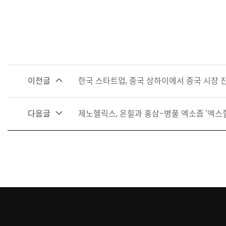
이전글
한국 스타트업, 중국 상하이에서 중국 시장 
다음글
제노헬릭스, 온힐과 홍삼-병풀 엑소좀 '엑스