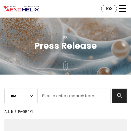
KO
PR
Press Release
ALL
6
/ PAGE
1/1