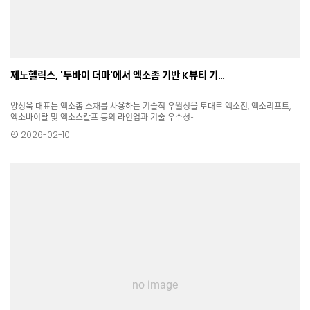
제노헬릭스, '두바이 더마'에서 엑소좀 기반 K뷰티 기…
양성욱 대표는 엑소좀 소재를 사용하는 기술적 우월성을 토대로 엑소진, 엑소리프트,
엑소바이탈 및 엑소스칼프 등의 라인업과 기술 우수성···
2026-02-10
no image