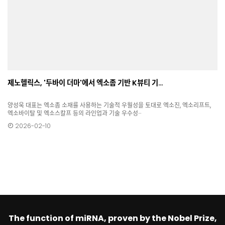
제노헬릭스, '두바이 더마'에서 엑소좀 기반 K뷰티 기…
양성욱 대표는 엑소좀 소재를 사용하는 기술적 우월성을 토대로 엑소진, 엑소리프트,
엑소바이탈 및 엑소스칼프 등의 라인업과 기술 우수성···
2026-02-10
The function of miRNA, proven by the Nobel Prize,