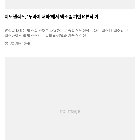
제노헬릭스, '두바이 더마'에서 엑소좀 기반 K뷰티 기…
양성욱 대표는 엑소좀 소재를 사용하는 기술적 우월성을 토대로 엑소진, 엑소리프트,
엑소바이탈 및 엑소스칼프 등의 라인업과 기술 우수성···
2026-02-10
no image