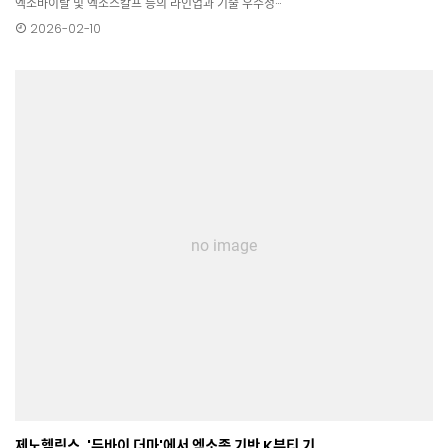
엑소바이탈 및 엑소스칼프 등의 라인업과 기술 우수성···
2026-02-10
no image
제노헬릭스, '두바이 더마'에서 엑소좀 기반 K뷰티 기…