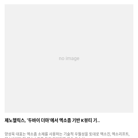
no image
제노헬릭스, '두바이 더마'에서 엑소좀 기반 K뷰티 기…
양성욱 대표는 엑소좀 소재를 사용하는 기술적 우월성을 토대로 엑소진, 엑소리프트,